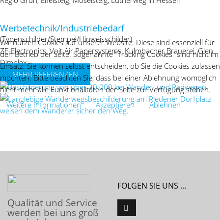
Regio Grün, Eifelsteig, Moselsteig, Lutherweg in Hessen
Werbetechnik/Industriebedarf
(Typenschilder/Stempel/Hinweisschilder)
Wir nutzen Cookies auf unserer Website. Diese sind essenziell für
ZF-Electronics, Voit Air Papersystems, Kulmbacher Brauerei, Glen
den Betrieb der Seite. Sogenannte "Tracking Cookies" sind nicht im
Dimplex
Einsatz. Sie können selbst entscheiden, ob Sie die Cookies zulassen
MEHR REFERENZEN
möchten. Bitte beachten Sie, dass bei einer Ablehnung womöglich
nicht mehr alle Funktionalitäten der Seite zur Verfügung stehen.
Weitere Informationen
Akzeptieren
Ablehnen
FOLGEN SIE UNS ...
Qualität und Service
werden bei uns groß