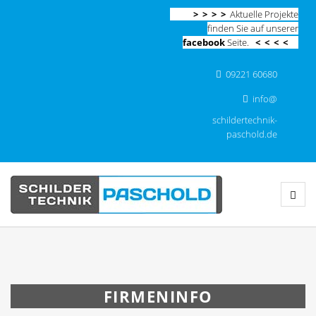
> > > >
Aktuelle Projekte
finden Sie auf unserer
facebook
Seite.
< < < <
09221 60680
info@
schildertechnik-
paschold.de
FIRMENINFO