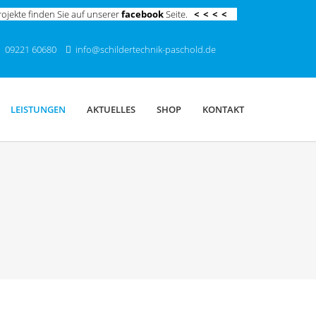
ojekte finden Sie auf unserer
facebook
Seite.
< < < <
09221 60680
info@
schildertechnik-paschold.de
LEISTUNGEN
AKTUELLES
SHOP
KONTAKT