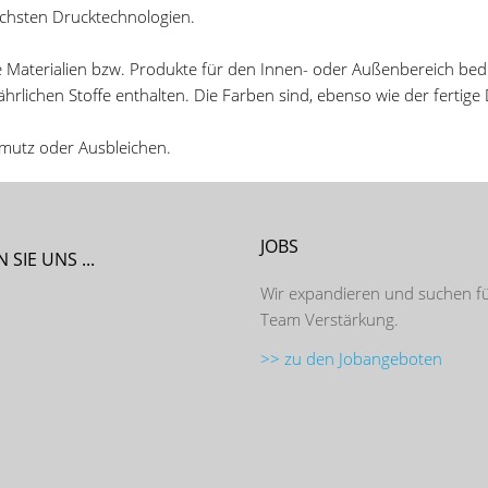
ichsten Drucktechnologien.
che Materialien bzw. Produkte für den Innen- oder Außenbereich b
hrlichen Stoffe enthalten. Die Farben sind, ebenso wie der fertige
mutz oder Ausbleichen.
JOBS
 SIE UNS ...
Wir expandieren und suchen f
Team Verstärkung.
>> zu den Jobangeboten