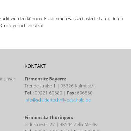
edruckt werden können. Es kommen wasserbasierte Latex-Tinten
 Druck, geruchsneutral.
KONTAKT
ür unser
Firmensitz Bayern:
Trendelstraße 1 | 95326 Kulmbach
Tel.:
09221 60680 |
Fax:
606860
info@schildertechnik-paschold.de
Firmensitz Thüringen:
Industriestr. 27 | 98544 Zella-Mehlis