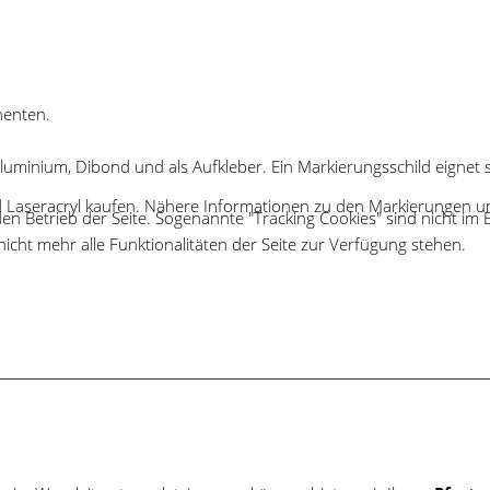
enten.
s Aluminium, Dibond und als Aufkleber. Ein Markierungsschild eign
 Laseracryl kaufen. Nähere Informationen zu den Markierungen 
den Betrieb der Seite. Sogenannte "Tracking Cookies" sind nicht im 
icht mehr alle Funktionalitäten der Seite zur Verfügung stehen.