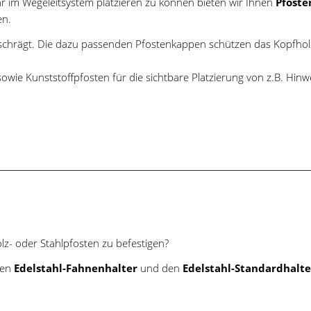
 im Wegeleitsystem platzieren zu können bieten wir Ihnen
Pfoste
en.
eschrägt. Die dazu passenden Pfostenkappen schützen das Kopfholz
wie Kunststoffpfosten für die sichtbare Platzierung von z.B. Hinwe
lz- oder Stahlpfosten zu befestigen?
Den
Edelstahl-Fahnenhalter
und den
Edelstahl-Standardhalte