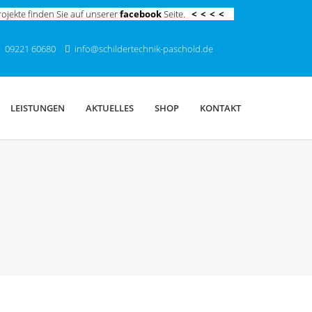
ojekte finden Sie auf unserer
facebook
Seite.
< < < <
09221 60680
info@
schildertechnik-paschold.de
LEISTUNGEN
AKTUELLES
SHOP
KONTAKT