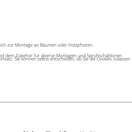
et sich zur Montage an Bäumen oder Holzpfosten.
und dem Zubehör für diverse Montagen und Sprühschablonen
Einsatz. Sie können selbst entscheiden, ob Sie die Cookies zulassen