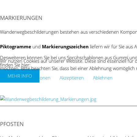
MARKIERUNGEN
Wanderwegbeschilderungen bestehen aus verschiedenen Kompon
Piktogramme
und
Markierungszeichen
liefern wir für Sie au
Desweiteren können Sie bei uns Sprühschablonen aus Gummi und
Wir nutzen Cookies auf unserer Website. Diese sind essenziell für 
finden Sie hier:
möchten. Bitte beachten Sie, dass bei einer Ablehnung womöglich n
MEHR INFO
Weitere Informationen
Akzeptieren
Ablehnen
PFOSTEN